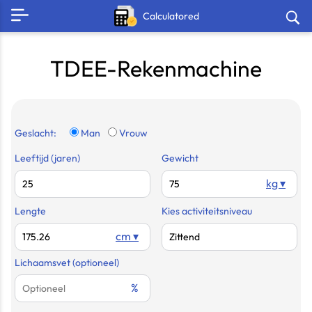
Calculatored
TDEE-Rekenmachine
Geslacht:
Man
Vrouw
Leeftijd (jaren)
Gewicht
kg ▾
Lengte
Kies activiteitsniveau
cm ▾
Lichaamsvet (optioneel)
%