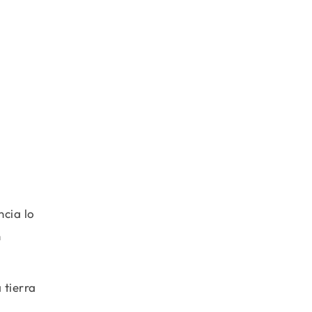
ncia lo
n
 tierra