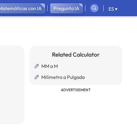
Matemáticas con IA
Pregunta IA
ES ▾
Related Calculator
MM a M
Milímetro a Pulgada
ADVERTISEMENT