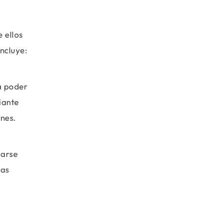
 ellos
ncluye:
a poder
iante
nes.
marse
las