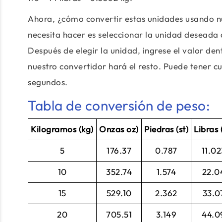
Ahora, ¿cómo convertir estas unidades usando nu
necesita hacer es seleccionar la unidad deseada d
Después de elegir la unidad, ingrese el valor den
nuestro convertidor hará el resto. Puede tener 
segundos.
Tabla de conversión de peso:
Kilogramos (kg)
Onzas oz)
Piedras (st)
Libras 
5
176.37
0.787
11.02
10
352.74
1.574
22.0
15
529.10
2.362
33.0
20
705.51
3.149
44.0