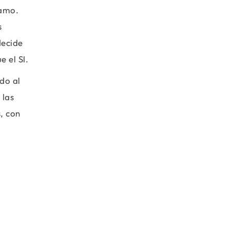
ramo.
s
decide
 el SI.
do al
 las
, con