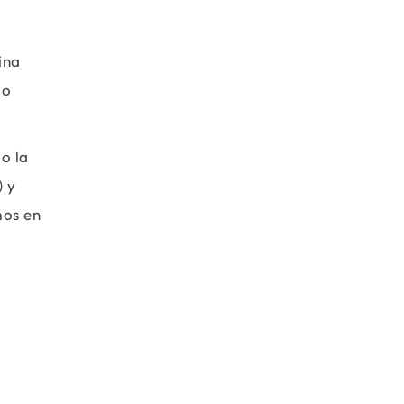
ina
do
o la
) y
mos en