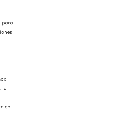
g para
ciones
ndo
 la
en en