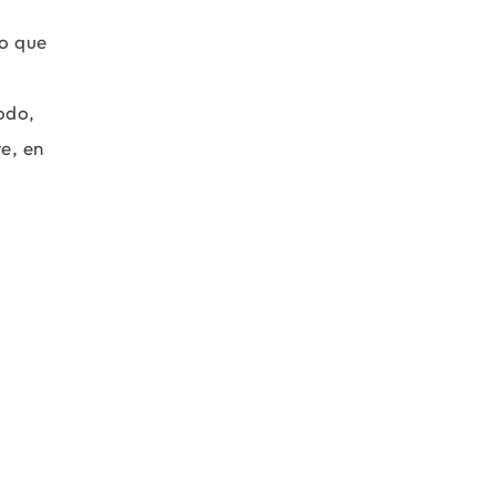
lo que
todo,
e, en