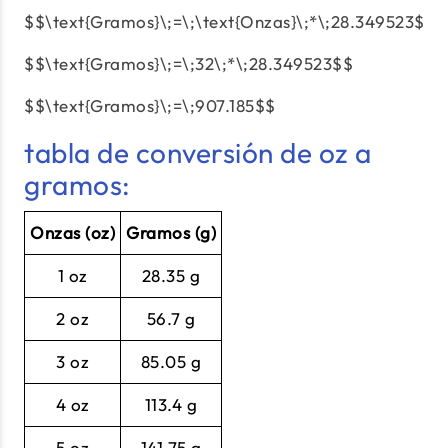
$$\text{Gramos}\;=\;\text{Onzas}\;*\;28.349523$$
$$\text{Gramos}\;=\;32\;*\;28.349523$$
$$\text{Gramos}\;=\;907.185$$
tabla de conversión de oz a
gramos:
Onzas (oz)
Gramos (g)
1 oz
28.35 g
2 oz
56.7 g
3 oz
85.05 g
4 oz
113.4 g
5 oz
141.75 g