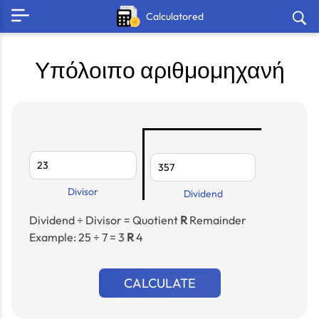
Calculatored
Υπόλοιπο αριθμομηχανή
Divisor
Dividend
Dividend ÷ Divisor = Quotient
R
Remainder
Example: 25 ÷ 7 = 3
R
4
CALCULATE